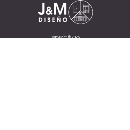
Copyright
©
2026
Términos de uso y aviso legal
Contacto
966 37 88 03 / 629 00 57 38
629 00 57 38
C/ Canónigo Genestar, 24
Alicante
Alicante 03010
Horario
L-V de 10:00 a 14:00 y de 17:00 a 20:00
S de 10:00 a 13:30
Back to desktop version