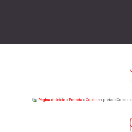
Página de Inicio
»
Portada
»
Cocinas
» portadaCocinas