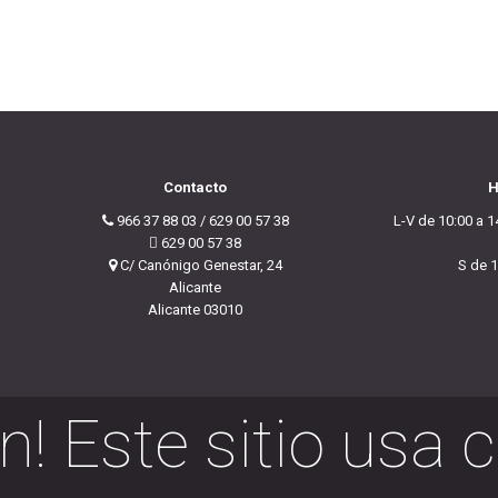
Contacto
H
966 37 88 03 / 629 00 57 38
L-V de 10:00 a 1
629 00 57 38
C/ Canónigo Genestar, 24
S de 1
Alicante
Alicante 03010
n! Este sitio usa 