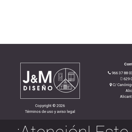
Con
966 37 88 03
629 0
C/ Canónigo
Ali
Alican
Copyright
©
2026
Términos de uso y aviso legal