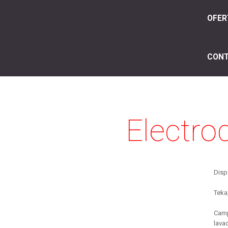
OFER
CON
Electro
Disp
Teka
Camp
lava